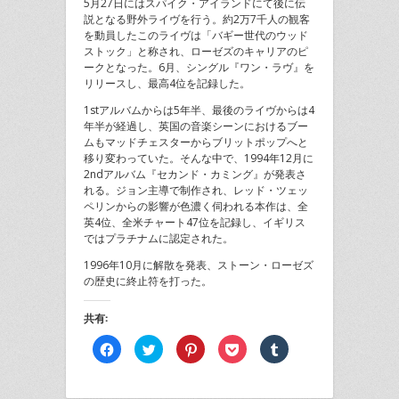
5月27日にはスパイク・アイランドにて後に伝
説となる野外ライヴを行う。約2万7千人の観客
を動員したこのライヴは「バギー世代のウッド
ストック」と称され、ローゼズのキャリアのピ
ークとなった。6月、シングル『ワン・ラヴ』を
リリースし、最高4位を記録した。
1stアルバムからは5年半、最後のライヴからは4
年半が経過し、英国の音楽シーンにおけるブー
ムもマッドチェスターからブリットポップへと
移り変わっていた。そんな中で、1994年12月に
2ndアルバム『セカンド・カミング』が発表さ
れる。ジョン主導で制作され、レッド・ツェッ
ペリンからの影響が色濃く伺われる本作は、全
英4位、全米チャート47位を記録し、イギリス
ではプラチナムに認定された。
1996年10月に解散を発表、ストーン・ローゼズ
の歴史に終止符を打った。
共有:
Facebook
ク
ク
ク
ク
で
リ
リ
リ
リ
共
ッ
ッ
ッ
ッ
有
ク
ク
ク
ク
す
し
し
し
し