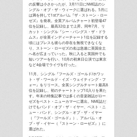
の反響は小さかったが、3月11日にNME誌のシ
ングル・オブ・ザ・ウィークに選ばれる。5月に
は満を持して1stアルバム『ザ・ストーン・ロー
ゼズ』を発表。全英アルバムチャート初登場47
位を記録し、最高32位まで上昇。同年7月、リ
カット・シングル『シー・バングス・ザ・ドラ
ムス』が全英インディーチャート1位を記録する
頃にはプレスも彼らの存在を無視できなくな
り、ストーン・ローゼズの名は急速に英国全土
へ名が広まっていった。秋に入ると英国外でも
短いツアーを行い、10月の初来日公演では東京
など4会場でライヴを行った。
11月、シングル『フールズ・ゴールド/ホワッ
ト・ザ・ワールド・イズ・ウェイティング・フ
ォー』をリリース。全英シングルチャート最高8
位を記録し、初のチャートトップ10入りを果た
す。年末の特集記事では多くの音楽雑誌がロー
ゼズをベスト・ニューカマーに選出。NME誌だ
けでもバンド・オブ・ザ・イヤー、ベスト・ニ
ュー・バンド、シングル・オブ・ザ・イヤー
（『フールズ・ゴールド』）、アルバム・オ
ブ・ザ・イヤー（『ストーン・ローゼズ』）に
選ばれた。