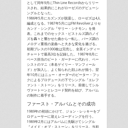
として同年9月にThin Line Recordsからリリー
スされ、結果的にこれがローゼズのデビューシ
ングルとなった。
1986年5月にカズンズが脱退し、ローゼズは4人
編成となる。1987年5月にはFM Revolverよりセ
カンド・シングル『サリー・シナモン』を発
表。これまでのセックス・ピストルズ調のノイ
ズを轟々と響かせた曲から一転し、バーズ調の
メロディ重視の楽曲へと大きな変化を遂げる。
初期プレスの1000枚は完売し、全英インディー
チャートで最高3位を記録した。 1987年8月に
ベース担当のピート・ガーナーに代わり、ベー
シストのマニ（本名ゲイリー・マンフィール
ド）が加入し、よく知られた顔ぶれが揃う。翌
年10月にはニュー・オーダーのピーター・フッ
クによるプロデュースの下でシングル『エレフ
ァント・ストーン』をリリース。前後してシル
ヴァートーンとレコード契約を結び、アルバム
の制作に着手する。
ファースト・アルバムとその成功
1989年の初頭にかけて、ジョン・レッキーをプ
ロデューサーに迎えレコーディングを行う。
1989年2月にはアルバムに先駆けてシングル
『メイド・オブ・ストーン』をリリース。当初